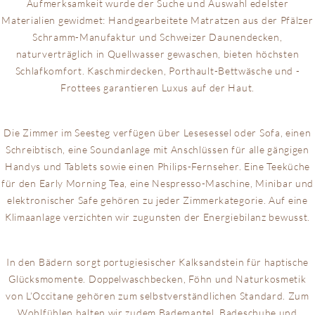
Aufmerksamkeit wurde der Suche und Auswahl edelster
Materialien gewidmet: Handgearbeitete Matratzen aus der Pfälzer
Schramm-Manufaktur und Schweizer Daunendecken,
naturverträglich in Quellwasser gewaschen, bieten höchsten
Schlafkomfort. Kaschmirdecken, Porthault-Bettwäsche und -
Frottees garantieren Luxus auf der Haut.
Die Zimmer im Seesteg verfügen über Lesesessel oder Sofa, einen
Schreibtisch, eine Soundanlage mit Anschlüssen für alle gängigen
Handys und Tablets sowie einen Philips-Fernseher. Eine Teeküche
für den Early Morning Tea, eine Nespresso-Maschine, Minibar und
elektronischer Safe gehören zu jeder Zimmerkategorie. Auf eine
Klimaanlage verzichten wir zugunsten der Energiebilanz bewusst.
In den Bädern sorgt portugiesischer Kalksandstein für haptische
Glücksmomente. Doppelwaschbecken, Föhn und Naturkosmetik
von L’Occitane gehören zum selbstverständlichen Standard. Zum
Wohlfühlen halten wir zudem Bademantel, Badeschuhe und