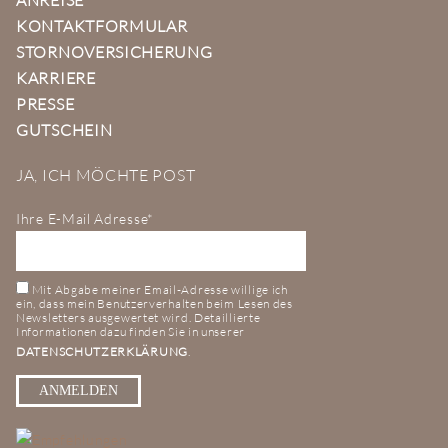
KONTAKTFORMULAR
STORNOVERSICHERUNG
KARRIERE
PRESSE
GUTSCHEIN
JA, ICH MÖCHTE POST
Ihre E-Mail Adresse*
Mit Abgabe meiner Email-Adresse willige ich
ein, dass mein Benutzerverhalten beim Lesen des
Newsletters ausgewertet wird. Detaillierte
Informationen dazu finden Sie in unserer
DATENSCHUTZERKLÄRUNG
.
ANMELDEN