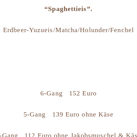
“Spaghettieis”.
Erdbeer-Yuzueis/Matcha/Holunder/Fenchel
6-Gang 152 Euro
5-Gang 139 Euro ohne Käse
-Gang 112 Euro ohne Jakobsmuschel & Kä